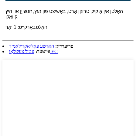
האַלטן אין אַ קיל, טרוקן אָרט, באַשיצט פון נעץ, זונשייַן און היץ
קוואלן.
האַלטבּאַרקייט: 1 יאָר.
פריערדיג:
האַרטע פּאָליאַקרילאַמיד
עטיל צעלולאָז EC
ווייטער: