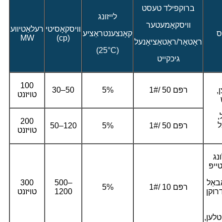
ברוקפילד טעסט
לייזונג
וויסקאָמעטער
וויסקאָסיטי
רעלאַטיווע
ס
קאָנצענטראַציע
MW
(cp)
ראָטאָר/ראָטאַציאָנעל
(25°C)
גיכקייט
100
1#/ 50 רפּם
5%
30–50
,
טויזנט
,
200
ל
1#/ 50 רפּם
5%
50–120
טויזנט
נג
באַל
500–
300
1#/ 10 רפּם
5%
דרוקן
1200
טויזנט
לען,