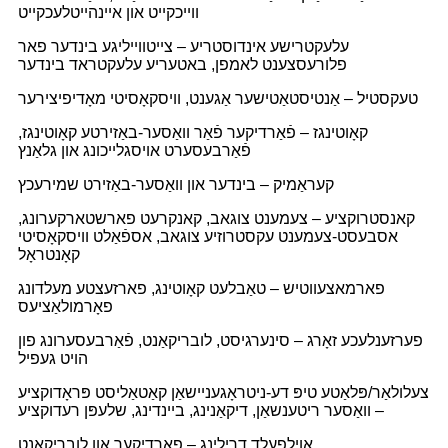
ווייכקייט און איינהייטלעכקייט
עלעקטרישע אינדוסטריע – צייטווייליגע בינדער פאר
פלורעסצענט לאמפן, באטעריע עלעקטראד בינדער
טעקסטיל – אַנטיסטאַטישער אַגענט, וויסקאָסיטי מאָדיפיצירער
קאָוטינגז – פֿאַרדיקער פֿאַר וואַסער-באַזירטע קאָוטינגז,
פֿאַרבעסערט אויסגלייכונג און גלאַנץ
קעראַמיק – בינדער און וואַסער-באַזירט שמירעכץ
קאנסטרוקציע – צעמענט צוגאב, קאנקרעט פארשטארקערונג,
אסבעסט-צעמענט עקסטרוזיע צוגאב, אספֿאַלט וויסקאָסיטי
קאָנטראָל
פארמאצעווטיש – טאַבלעט קאָוטינג, פארזעצטע מעלדונג
פאָרמולאַציעס
פערזענלעכע זאָרג – סינערגיסט, לובריקאַנט, פֿאַרבעסערונג פון
הויט געפיל
צעלולאַר/פּלאַטע טיפּ דע-ניטראָגעניישאַן קאַטאַליסט פּראָדוקציע
– וואַסער ריטענשאַן, דיקאַנינג, ביינדינג, שלעפּן רעדוקציע
אוילפעלד דרילינג – פארדיקער און לובריקאנט