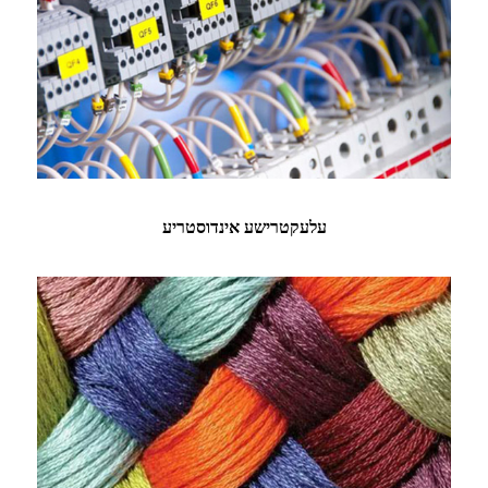
עלעקטרישע אינדוסטריע