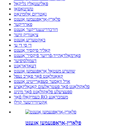
פּאָליעטאַלין גליקאָל
טשיטאָסאַן
נאַטריום אַלומינאַט
פלאָרין-אַראָפּנעמען אַגענט
פארדיקער
דורכדרינגענדיקער אַגענט
ציאַנוריק זויער
באַקטעריע אַגענט
די סי די עי
קאָליר פיקסיר אַגענט
פאָרמאַלדאַהייד-פֿרײַער פֿיקסיר־אַגענט
דעמולסיפיער
דעאָדאָראַנט
שווערע מעטאַל אַראָפּנעמען אַגענט
קאָאַגולאַנט פֿאַר פאַרב נעפּל
אויל וואַסער סעפּאַרייטינג אַגענט
פלאָקולאַנט פֿאַר פּעטראָלעום קאַנאַליזאַציע
ספּעציעלע פלאָקולאַנט פֿאַר מינינג
כעמיקאַלן פֿאַר RO מעמבראַנע
אַקטיוויירטער קוילן
פלאָרין-אַראָפּנעמען אַגענט