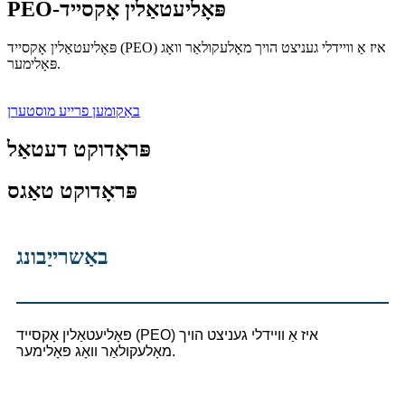
PEO-פּאָליעטאַלין אָקסייד
פּאָליעטאַלין אָקסייד (PEO) איז אַ וויידלי געניצט הויך מאָלעקולאַר וואָג
פּאָלימער.
באַקומען פרייע מוסטערן
פּראָדוקט דעטאַל
פּראָדוקט טאַגס
באַשרייַבונג
פּאָליעטאַלין אָקסייד (PEO) איז אַ וויידלי געניצט הויך
מאָלעקולאַר וואָג פּאָלימער.