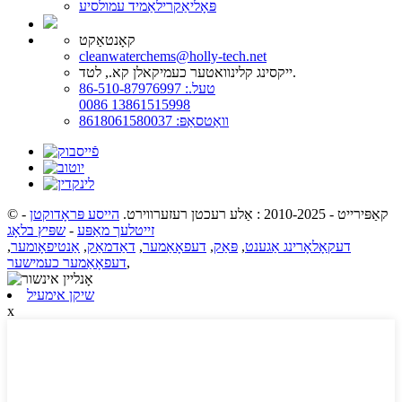
פּאָליאַקרילאַמיד עמולסיע
קאָנטאַקט
cleanwaterchems@holly-tech.net
ייקסינג קלינוואטער כעמיקאלן קא., לטד.
טעל.: 86-510-87976997
0086 13861515998
וואַטסאַפּ: 8618061580037
© קאַפּירייט - 2010-2025 : אַלע רעכטן רעזערווירט.
הייסע פּראָדוקטן
-
זייטלעך מאַפּע
-
שפּיץ בלאָג
דעקאָלאָרינג אַגענט
,
פּאַק
,
דעפאָאַמער
,
דאַדמאַק
,
אַנטיפאָומער
,
,
דעפאָאַמער כעמישער
שיקן אימעיל
x