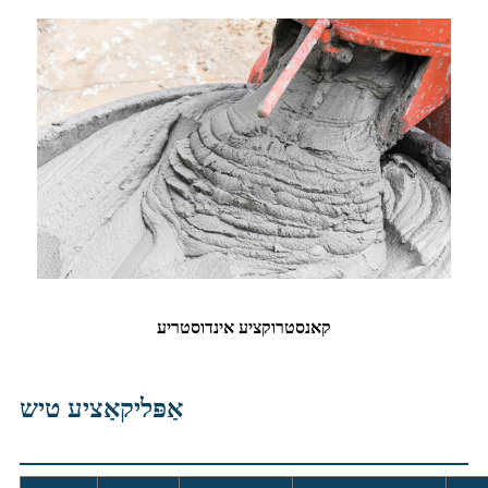
קאנסטרוקציע אינדוסטריע
אַפּליקאַציע טיש