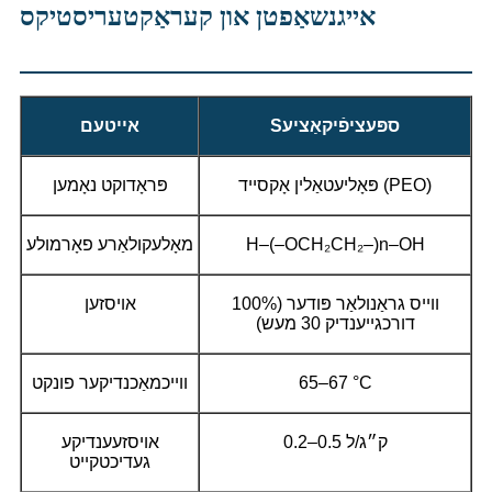
אייגנשאַפטן און קעראַקטעריסטיקס
ספּעציפֿיקאַציע
S
אייטעם
פּאָליעטאַלין אָקסייד (PEO)
פּראָדוקט נאָמען
H–(–OCH₂CH₂–)n–OH
מאָלעקולאַרע פאָרמולע
ווייס גראַנולאַר פּודער (100%
אויסזען
דורכגייענדיק 30 מעש)
65–67 °C
ווייכמאַכנדיקער פונקט
0.2–0.5 ק״ג/ל
אויסזעענדיקע
געדיכטקייט