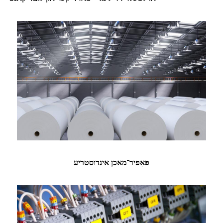
פּאַפּיר־מאכן אינדוסטריע