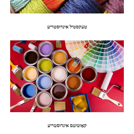
טעקסטיל אינדוסטריע
קאָוטינגס אינדוסטריע