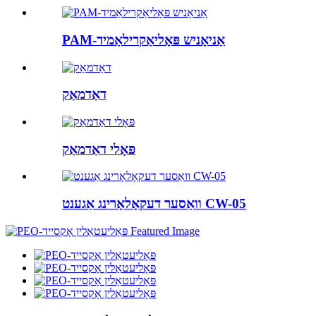
PAM-אַניאָניש פּאָליאַקרילאַמיד
דאַדמאַק
פּאָלי דאַדמאַק
וואַסער דעקאָלאָרינג אַגענט CW-05