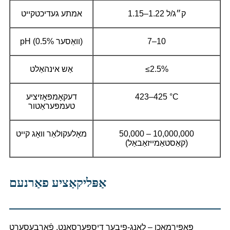
1.15–1.22 ק״ג/ל
אמתע געדיכטקייט
7–10
pH (0.5% וואַסער)
≤2.5%
אַש אינהאַלט
423–425 °C
דעקאָמפּאָזיציע
טעמפּעראַטור
50,000 – 10,000,000
מאָלעקולאַר וואָג קייט
(קאַסטאַמייזאַבאַל)
אַפּליקאַציע פאַרנעם
פּאַפּירמאַכן – לאַנג-פיבער דיספּערסאַנט, פֿאַרבעסערט