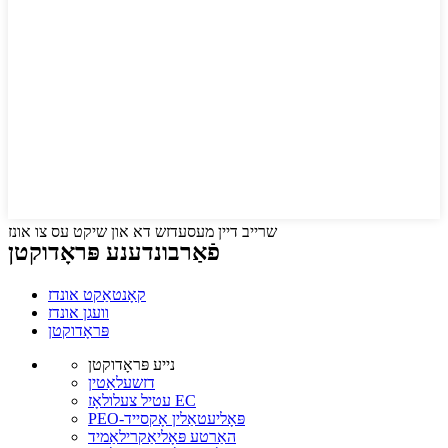
שרייב דיין מעסעדזש דא און שיקט עס צו אונז
פֿאַרבונדענע פּראָדוקטן
קאָנטאַקט אונדז
וועגן אונדז
פּראָדוקטן
נייע פּראָדוקטן
דזשעלאַטין
עטיל צעלולאָז EC
PEO-פּאָליעטאַלין אָקסייד
האַרטע פּאָליאַקרילאַמיד