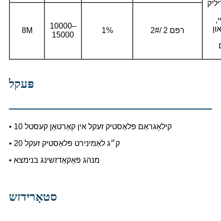
ליק
,
10000–
ון
2#/ 2 רפּם
1%
8M
15000
פּעקל
• 10 קילאָגראַם פּלאַסטיק זעקל אין קאַרטאָן קעסטל
• 20 ק״ג לאַמינירט פּלאַסטיק זעקל
• מנהג פּאַקאַדזשינג בנימצא
סטאָרידזש