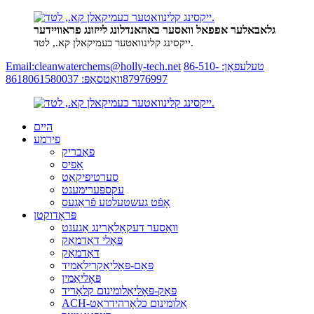
גלאבאלער אפפאל וואסער באהאנדלונג לייזונג פראוויידער
ייקסינג קלינוואטער כעמיקאלן קא., לטד.
טעלעפאָן: 86-510-
Email:cleanwaterchems@holly-tech.net
87976997
וואַטסאַפּ: 8618061580037
היים
פירמע
פאַבריק
אָפיס
סערטיפיקאַט
עקספּערימענט
אָפֿט געשטעלטע פֿראַגעס
פּראָדוקטן
וואַסער דעקאָלאָרינג אַגענט
פּאָלי דאַדמאַק
דאַדמאַק
פּאַם-פּאָליאַקרילאַמיד
פּאָליאַמין
פּאַק-פּאָליאַלומינום קלאָריד
ACH-אַלומינום כלאָרהידראַט