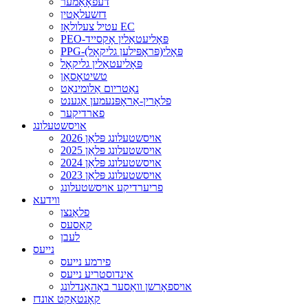
דעפאָאַמער
דזשעלאַטין
עטיל צעלולאָז EC
PEO-פּאָליעטאַלין אָקסייד
PPG-פּאָלי(פּראָפּילען גליקאָל)
פּאָליעטאַלין גליקאָל
טשיטאָסאַן
נאַטריום אַלומינאַט
פלאָרין-אַראָפּנעמען אַגענט
פארדיקער
אויסשטעלונג
2026 אויסשטעלונג פּלאַן
2025 אויסשטעלונג פּלאַן
2024 אויסשטעלונג פּלאַן
2023 אויסשטעלונג פּלאַן
פריערדיקע אויסשטעלונג
ווידעא
פלאַנצן
קאַסעס
לעבן
נייעס
פירמע נייעס
אינדוסטריע נייעס
אויספאָרשן וואַסער באַהאַנדלונג
קאָנטאַקט אונדז