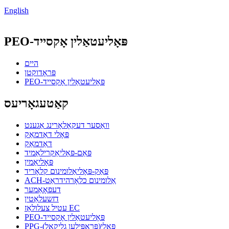
English
PEO-פּאָליעטאַלין אָקסייד
היים
פּראָדוקטן
PEO-פּאָליעטאַלין אָקסייד
קאַטעגאָריעס
וואַסער דעקאָלאָרינג אַגענט
פּאָלי דאַדמאַק
דאַדמאַק
פּאַם-פּאָליאַקרילאַמיד
פּאָליאַמין
פּאַק-פּאָליאַלומינום קלאָריד
ACH-אַלומינום כלאָרהידראַט
דעפאָאַמער
דזשעלאַטין
עטיל צעלולאָז EC
PEO-פּאָליעטאַלין אָקסייד
PPG-פּאָלי(פּראָפּילען גליקאָל)