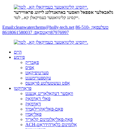
גלאבאלער אפפאל וואסער באהאנדלונג לייזונג פראוויידער
ייקסינג קלינוואטער כעמיקאלן קא., לטד.
טעלעפאָן: 86-510-
Email:cleanwaterchems@holly-tech.net
87976997
וואַטסאַפּ: 8618061580037
היים
פירמע
פאַבריק
אָפיס
סערטיפיקאַט
עקספּערימענט
אָפֿט געשטעלטע פֿראַגעס
פּראָדוקטן
וואַסער דעקאָלאָרינג אַגענט
פּאָלי דאַדמאַק
דאַדמאַק
פּאַם-פּאָליאַקרילאַמיד
פּאָליאַמין
פּאַק-פּאָליאַלומינום קלאָריד
ACH-אַלומינום כלאָרהידראַט