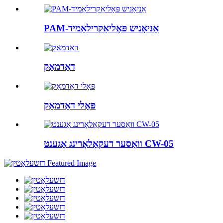
PAM-אַניאָניש פּאָליאַקרילאַמיד
דאַדמאַק
פּאָלי דאַדמאַק
וואַסער דעקאָלאָרינג אַגענט CW-05