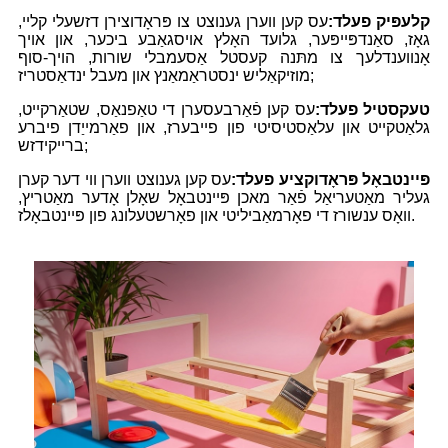
קלעפּיק פעלד:
עס קען ווערן גענוצט צו פּראָדוצירן דזשעלי קליי,
גאָז, סאַנדפּייפּער, גלועד האָלץ אויסגאַבע ביכער, און אויך
אָנווענדלעך צו מתּנה קעסטל אַסעמבלי שורות, הויך-סוף
מוזיקאַליש ינסטראַמאַנץ און מעבל ינדאַסטריז;
טעקסטיל פעלד:
עס קען פֿאַרבעסערן די טאַפנאַס, שטאַרקייט,
גלאַטקייט און עלאַסטיסיטי פון פייבערז, און פאַרמייַדן פיברע
ברייקידזש;
פּיינטבאָל פּראָדוקציע פעלד:
עס קען גענוצט ווערן ווי דער קערן
געליר מאַטעריאַל פֿאַר מאכן פּיינטבאָל שאָלן אָדער מאַטריץ,
וואָס ענשורז די פאָרמאַביליטי און פאָרשטעלונג פון פּיינטבאָלז.