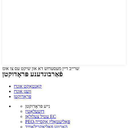
שרייב דיין מעסעדזש דא און שיקט עס צו אונז
פֿאַרבונדענע פּראָדוקטן
קאָנטאַקט אונדז
וועגן אונדז
פּראָדוקטן
נייע פּראָדוקטן
דזשעלאַטין
עטיל צעלולאָז EC
PEO-פּאָליעטאַלין אָקסייד
האַרטע פּאָליאַקרילאַמיד