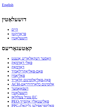
English
דזשעלאַטין
היים
פּראָדוקטן
דזשעלאַטין
קאַטעגאָריעס
וואַסער דעקאָלאָרינג אַגענט
פּאָלי דאַדמאַק
דאַדמאַק
פּאַם-פּאָליאַקרילאַמיד
פּאָליאַמין
פּאַק-פּאָליאַלומינום קלאָריד
ACH-אַלומינום כלאָרהידראַט
דעפאָאַמער
דזשעלאַטין
עטיל צעלולאָז EC
PEO-פּאָליעטאַלין אָקסייד
PPG-פּאָלי(פּראָפּילען גליקאָל)