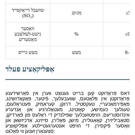
שוועבל דייאַקסייד
≤50
מג/קג
(SO₂)
וואַסער
≤0.2
%
נישט-לעזלעכע
מאַטעריע
8-15
מעש
מעש גרייס
אַפּליקאַציע פעלד
דאס פּראָדוקט קען ברייט גענוצט ווערן אין פֿאַרשידענע
פּראָדוקטן אין פּלאַטעס, שוועבעלעך, פֿיטער, פּאַקאַדזשינג,
פּאַפּירמאַכערייַ, טעקסטיל, דרוקן, קעראַמיק, פּעטראָלעום,
טעגלעך כעמישע, קאָוטינג, מעטאַלורגיע און אַנדערע
אינדוסטריעס, הויפּטזעכלעך שפּילנדיק די ראָלעס פון פֿאַרדיקן,
סטאַביליזירן, קאָאַגולירן, מישן, פּאָלירן, סייזינג, אַדכיזשאַן און
וואַסער פֿיקסירן. די הויפּט אונטערגעטיילטע אַפּליקאַציע
סצענאַרן זענען ווי פֿאָלגט: