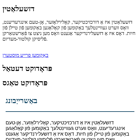
דזשעלאַטין
דזשעלאַטין איז אַ דורכזיכטיקער, קאָלירלאָזער, אָן-טעם אינגרעדיענט,
וואָס ווערט געוויינטלעך באַקומען פֿון קאָלאַגען באַקומען פֿון טיילן פֿון
חיות. דאָס איז אַ דזשעלירנדיקער אַגענט וואָס מען ניצט צו פֿאַרשטאַרקן
פֿליסיקן קולטור-מעדיום.
באַקומען פרייע מוסטערן
פּראָדוקט דעטאַל
פּראָדוקט טאַגס
באַשרייַבונג
דזשעלאַטין איז אַ דורכזיכטיקער, קאָלירלאָזער, אָן-טעם
אינגרעדיענט, וואָס ווערט געוויינטלעך באַקומען פֿון קאָלאַגען
באַקומען פֿון טיילן פֿון חיות. דאָס איז אַ דזשעלירנדיקער אַגענט
וואָס מען ניצט צו פֿאַרשטאַרקן פֿליסיקן קולטור-מעדיום.