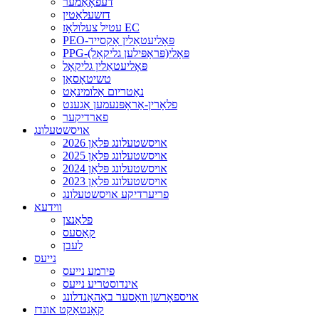
דעפאָאַמער
דזשעלאַטין
עטיל צעלולאָז EC
PEO-פּאָליעטאַלין אָקסייד
PPG-פּאָלי(פּראָפּילען גליקאָל)
פּאָליעטאַלין גליקאָל
טשיטאָסאַן
נאַטריום אַלומינאַט
פלאָרין-אַראָפּנעמען אַגענט
פארדיקער
אויסשטעלונג
2026 אויסשטעלונג פּלאַן
2025 אויסשטעלונג פּלאַן
2024 אויסשטעלונג פּלאַן
2023 אויסשטעלונג פּלאַן
פריערדיקע אויסשטעלונג
ווידעא
פלאַנצן
קאַסעס
לעבן
נייעס
פירמע נייעס
אינדוסטריע נייעס
אויספאָרשן וואַסער באַהאַנדלונג
קאָנטאַקט אונדז