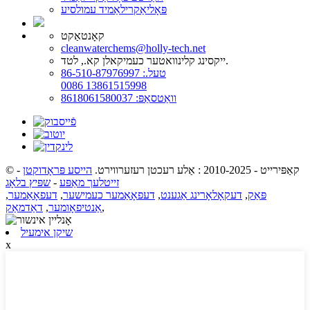
פּאָליאַקרילאַמיד עמולסיע
קאָנטאַקט
cleanwaterchems@holly-tech.net
ייקסינג קלינוואטער כעמיקאלן קא., לטד.
טעל.: 86-510-87976997
0086 13861515998
וואַטסאַפּ: 8618061580037
© קאַפּירייט - 2010-2025 : אַלע רעכטן רעזערווירט.
הייסע פּראָדוקטן
-
זייטלעך מאַפּע
-
שפּיץ בלאָג
פּאַק
,
דעקאָלאָרינג אַגענט
,
דעפאָאַמער כעמישער
,
דעפאָאַמער
,
,
אַנטיפאָומער
,
דאַדמאַק
שיקן אימעיל
x