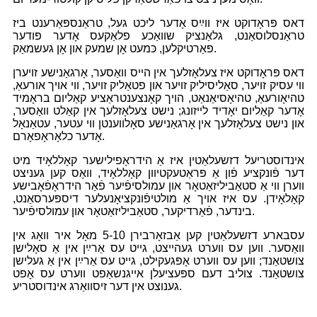
דאס פּראָדוקט איז ווײַס אָדער ליכט געל, טראַנספּאַרענט ביז
טראַנסלוסאַנט, גלאַנציק שוואַכע פלאַקעס אָדער פּודער
פּאַרטיקלען, כּמעט אָן שמעק און אָן געשמאַק.
דאס פּראָדוקט איז צעלאָזלעך אין הייס וואַסער, אָרגאַנישע זויערן
ווי עסיק זויער, סאַליסיליק זויער און פטאַליק זויער, ווי אויך אורעאַ,
טהיאָורעאַ, טהיאָסיאַנאַט, הויך קאָנצענטראַציע קאַליום בראָמיד
אָדער קאַליום יאָדיד לייזונג; נישט צעלאָזלעך אין קאַלט וואַסער,
און נישט צעלאָזלעך אין אָרגאַנישע סאָלווענטן ווי עטער, עטאַנאָל
אָדער כלאָראָפאָרם.
אינדוסטריעל דזשעלאַטין איז אַ הידראָפילישער קאָללאָיד מיט
דער פֿונקציע פֿון אַ פּראַטעקטיוון קאָללאָיד, וואָס קען געניצט
ווערן ווי אַ סטאַביליזאַטאָר און עמולסיפֿיער פֿאַר הידראָפֿאָבישע
קאָלאָידן. עס איז אויך אַ מולטיפֿונקציאָנעלער דיספּערסאַנט,
בינדער, פֿאַרדיקער, סטאַביליזאַטאָר און עמולסיפֿיער.
עסבארע דזשעלאַטין קען אַבזאָרבירן 5-10 מאָל איר וואָג אין
וואַסער. ווען עס ווערט געהייצט, גייט עס אַרײַן אין אַ סאָלישן
צושטאַנד; ווען עס ווערט אָפּגעקילט, גייט עס אַרײַן אין אַ געלישן
צושטאַנד. צוליב דעם ספּעציעלן אייגנשאַפט ווערט עס אָפט
גענוצט אין דער זיסוואַרג אינדוסטריע.