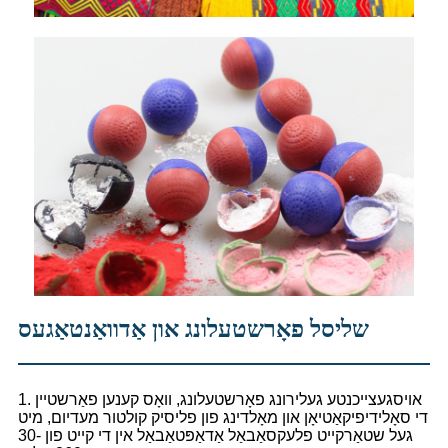
שליסל פאָרשטעלונג און אַדוואַנטאַגעס
1. אויסגעצייכנטע געלירונג פאָרשטעלונג, וואָס קענען פאַרשטיין
די סאָלידיפיקאַטיאָן און מאָלדינג פון פליסיק קולטור מעדיום, מיט
געל שטאַרקייט פלעקסאַבאַל אַדאַפּטאַבאַל אין די קייט פון 30-