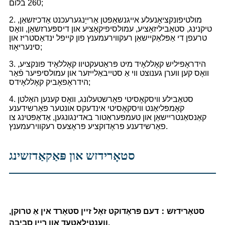
260 בלום;
2. מולטיפונקציאָנעלע אייגנשאַפטן אַרייַנגערעכנט אַדכיזשאַן,
טיקנינג, סטאַביליזאַציע, עמולסיפיקאַציע און דיספּערזשאַן, וואָס
טרעפן די אַפּלאַקיישאַן רעקווירעמענץ פון קייפל ינדאַסטריז און
סינעריאָוז;
3. הידראָפיליש קאָללאָיד מיט פּראַטעקטיוו קאָללאָיד פונקציע,
וואָס קען ווערן גענוצט ווי אַ סטייבאַלייזער און עמולסיפיער פֿאַר
הידראָפאָביק קאָללאָידס;
4. סטאַבילע וויסקאָסיטי פאָרשטעלונג, וואָס קענען האַלטן
קאָמפּליאַנט וויסקאָסיטי אינדעקס אונטער פאַרשידענע
קאַנסאַנטריישאַן און טעמפּעראַטור באדינגונגען, אַדאַפּטינג צו
פאַרשידענע פּראָדוקציע פּראָצעס רעקווירעמענץ.
סטאָרידזש און פּאַקאַדזשינג
סטאָרידזש
：
דעם פּראָדוקט זאָל זיין סטאָרד אין אַ טרוקן,
ווענטילאַטעד און ריין סביבה.