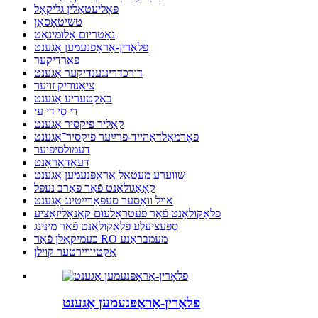
פּאָליעטאַלין גליקאָל
טשיטאָסאַן
נאַטריום אַלומינאַט
פלאָרין-אַראָפּנעמען אַגענט
פארדיקער
דורכדרינגענדיקער אַגענט
ציאַנוריק זויער
באַקטעריע אַגענט
די סי די עי
קאָליר פיקסיר אַגענט
פאָרמאַלדאַהייד-פֿרײַער פֿיקסיר־אַגענט
דעמולסיפיער
דעאָדאָראַנט
שווערע מעטאַל אַראָפּנעמען אַגענט
קאָאַגולאַנט פֿאַר פאַרב נעפּל
אויל וואַסער סעפּאַרייטינג אַגענט
פלאָקולאַנט פֿאַר פּעטראָלעום קאַנאַליזאַציע
ספּעציעלע פלאָקולאַנט פֿאַר מינינג
כעמיקאַלן פֿאַר RO מעמבראַנע
אַקטיוויירטער קוילן
פלאָרין-אַראָפּנעמען אַגענט