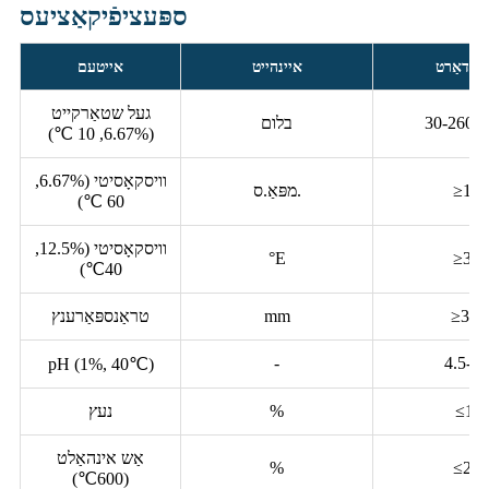
ספּעציפֿיקאַציעס
אַנדאַרט
איינהייט
אייטעם
געל שטאַרקייט
יען
בלום
(6.67%, 10 ℃)
וויסקאָסיטי (6.67%,
≥1.5
מפּאַ.ס.
60 ℃)
וויסקאָסיטי (12.5%,
°E
≥3.0
40℃)
≥300
mm
טראַנספּאַרענץ
-
4.5-7.
pH (1%, 40℃)
≤14
%
נעץ
אַש אינהאַלט
%
≤2.5
(600℃)