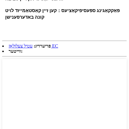
פּאַקקאַגינג ספּעסיפיקאַציעס
：
קען זיין קאַסטאַמייזד לויט
קונה באדערפענישן
עטיל צעלולאָז EC
פריערדיג:
ווייטער: