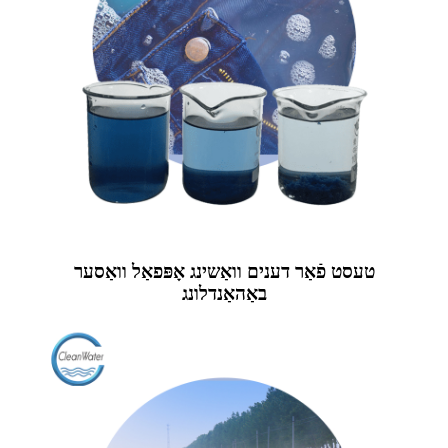
טעסט פֿאַר דענים וואַשינג אָפּפאַל וואַסער
באַהאַנדלונג