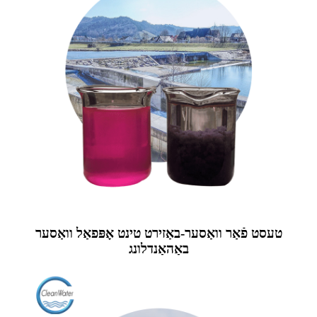
טעסט פֿאַר וואַסער-באַזירט טינט אָפּפאַל וואַסער
באַהאַנדלונג