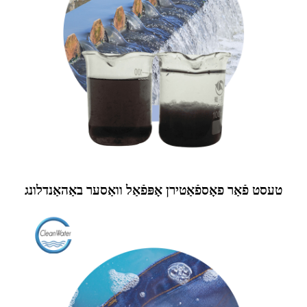
טעסט פֿאַר פאָספֿאַטירן אָפּפֿאַל וואַסער באַהאַנדלונג