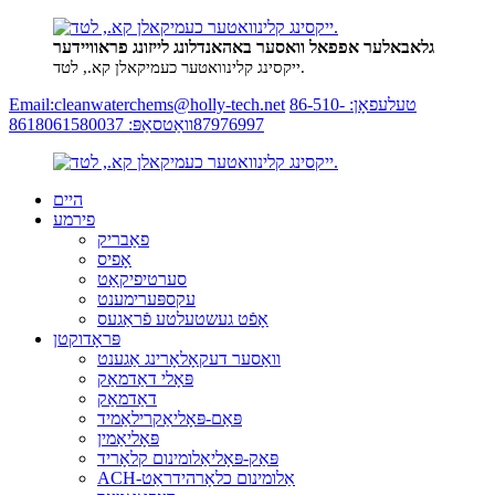
גלאבאלער אפפאל וואסער באהאנדלונג לייזונג פראוויידער
ייקסינג קלינוואטער כעמיקאלן קא., לטד.
טעלעפאָן: 86-510-
Email:cleanwaterchems@holly-tech.net
87976997
וואַטסאַפּ: 8618061580037
היים
פירמע
פאַבריק
אָפיס
סערטיפיקאַט
עקספּערימענט
אָפֿט געשטעלטע פֿראַגעס
פּראָדוקטן
וואַסער דעקאָלאָרינג אַגענט
פּאָלי דאַדמאַק
דאַדמאַק
פּאַם-פּאָליאַקרילאַמיד
פּאָליאַמין
פּאַק-פּאָליאַלומינום קלאָריד
ACH-אַלומינום כלאָרהידראַט