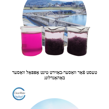
טעסט פֿאַר וואַסער-באַזירט טינט אָפּפאַל וואַסער
באַהאַנדלונג