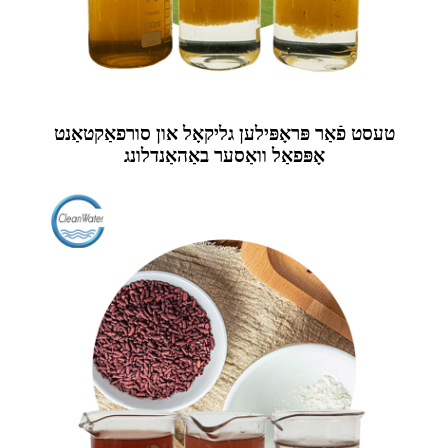
טעסט פֿאַר פּראָפּילען גליקאָל און סורפאַקטאַנט
אָפּפאַל וואַסער באַהאַנדלונג