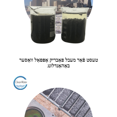
טעסט פֿאַר מעבל פאַבריק אָפּפאַל וואַסער
באַהאַנדלונג