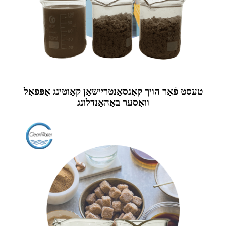
טעסט פֿאַר הויך קאַנסאַנטריישאַן קאָוטינג אָפּפאַל
וואַסער באַהאַנדלונג