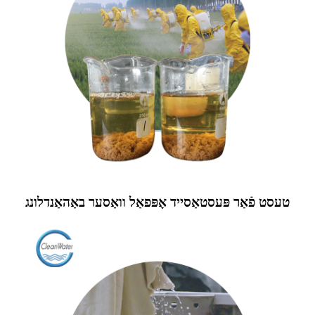
טעסט פֿאַר פּעסטאַסייד אָפּפאַל וואַסער באַהאַנדלונג