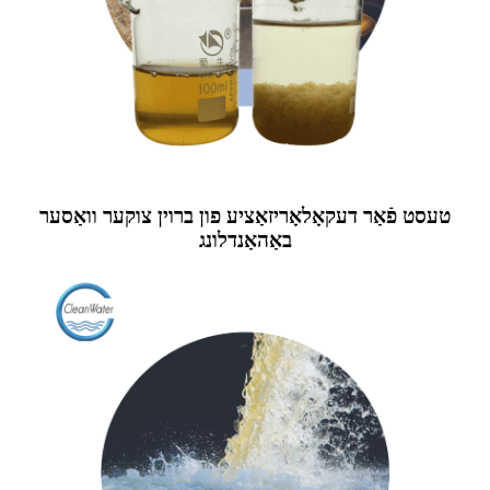
טעסט פֿאַר דעקאָלאָריזאַציע פון ​​ברוין צוקער וואַסער
באַהאַנדלונג