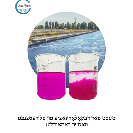
טעסט פֿאַר דעקאָלאָריזאַציע פון ​​פלורעסצענט
וואַסער באַהאַנדלונג