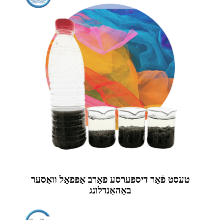
טעסט פֿאַר דיספּערסע פאַרב אָפּפאַל וואַסער
באַהאַנדלונג