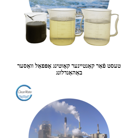
טעסט פֿאַר קאַנטיינער קאָוטינג אָפּפאַל וואַסער
באַהאַנדלונג