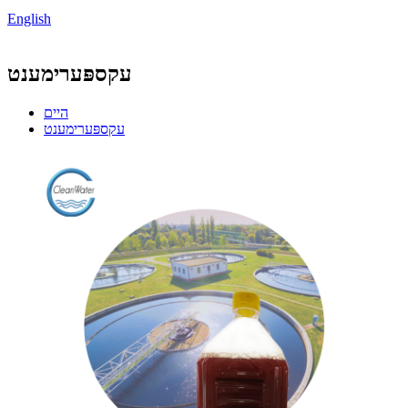
English
עקספּערימענט
היים
עקספּערימענט