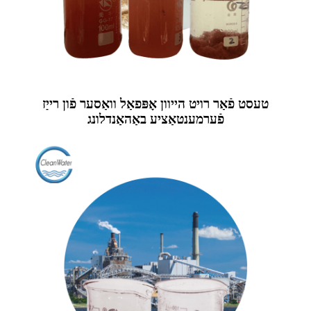
טעסט פֿאַר רויט הייוון אָפּפאַל וואַסער פֿון רייַז
פֿערמענטאַציע באַהאַנדלונג