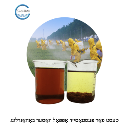
טעסט פֿאַר פּעסטאַסייד אָפּפאַל וואַסער באַהאַנדלונג