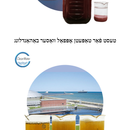
טעסט פֿאַר טאַפּעטן אָפּפאַל וואַסער באַהאַנדלונג