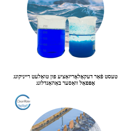
טעסט פֿאַר דעקאָלאָריזאַציע פון ​​טואַלעט רייניקונג
אָפּפאַל וואַסער באַהאַנדלונג