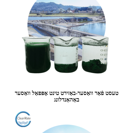
טעסט פֿאַר וואַסער-באַזירט טינט אָפּפאַל וואַסער
באַהאַנדלונג