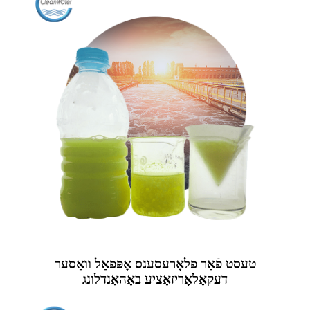
טעסט פֿאַר פלאָרעסענס אָפּפאַל וואַסער
דעקאָלאָריזאַציע באַהאַנדלונג