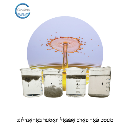
טעסט פֿאַר פאַרב אָפּפאַל וואַסער באַהאַנדלונג