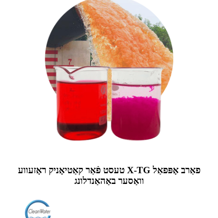
טעסט פֿאַר קאַטיאָניק ראָזעווע X-TG פאַרב אָפּפאַל
וואַסער באַהאַנדלונג