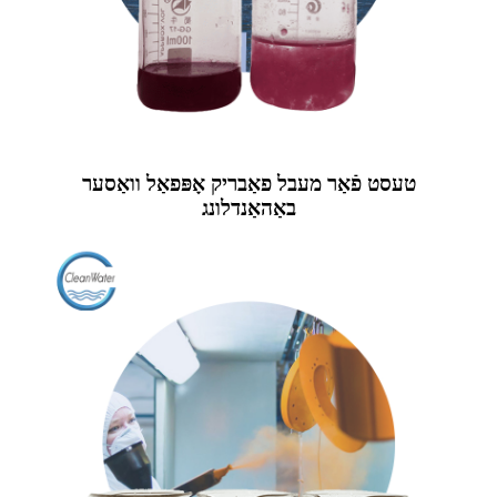
טעסט פֿאַר מעבל פאַבריק אָפּפאַל וואַסער
באַהאַנדלונג