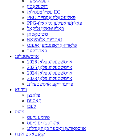
דעפאָאַמער
דזשעלאַטין
עטיל צעלולאָז EC
PEO-פּאָליעטאַלין אָקסייד
PPG-פּאָלי(פּראָפּילען גליקאָל)
פּאָליעטאַלין גליקאָל
טשיטאָסאַן
נאַטריום אַלומינאַט
פלאָרין-אַראָפּנעמען אַגענט
פארדיקער
אויסשטעלונג
2026 אויסשטעלונג פּלאַן
2025 אויסשטעלונג פּלאַן
2024 אויסשטעלונג פּלאַן
2023 אויסשטעלונג פּלאַן
פריערדיקע אויסשטעלונג
ווידעא
פלאַנצן
קאַסעס
לעבן
נייעס
פירמע נייעס
אינדוסטריע נייעס
אויספאָרשן וואַסער באַהאַנדלונג
קאָנטאַקט אונדז