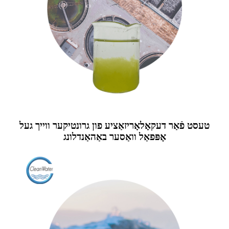
טעסט פֿאַר דעקאָלאָריזאַציע פון ​​גרונטיקער ווייך געל
אָפּפאַל וואַסער באַהאַנדלונג