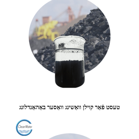
טעסט פֿאַר קוילן וואַשינג וואַסער באַהאַנדלונג