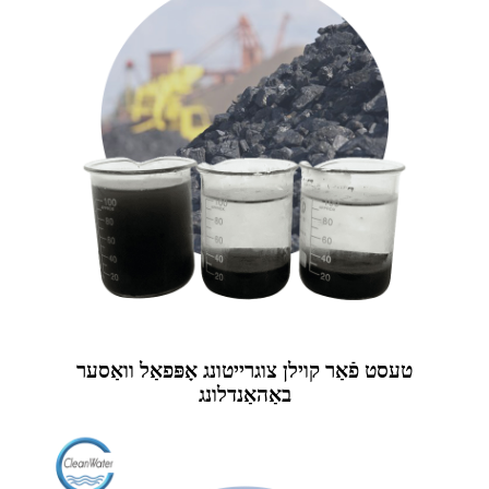
טעסט פֿאַר קוילן צוגרייטונג אָפּפאַל וואַסער
באַהאַנדלונג