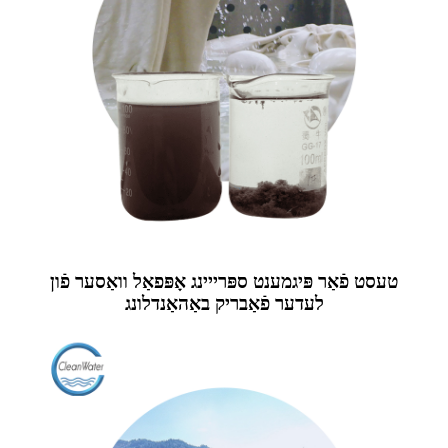
טעסט פֿאַר פּיגמענט ספּרייינג אָפּפאַל וואַסער פֿון
לעדער פֿאַבריק באַהאַנדלונג