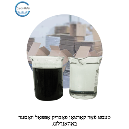
טעסט פֿאַר קאַרטאָן פאַבריק אָפּפאַל וואַסער
באַהאַנדלונג