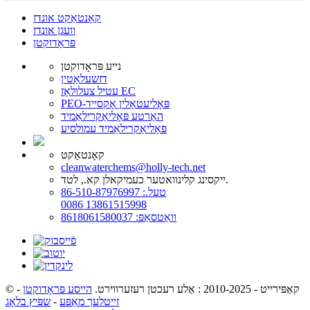
קאָנטאַקט אונדז
וועגן אונדז
פּראָדוקטן
נייע פּראָדוקטן
דזשעלאַטין
עטיל צעלולאָז EC
PEO-פּאָליעטאַלין אָקסייד
האַרטע פּאָליאַקרילאַמיד
פּאָליאַקרילאַמיד עמולסיע
קאָנטאַקט
cleanwaterchems@holly-tech.net
ייקסינג קלינוואטער כעמיקאלן קא., לטד.
טעל.: 86-510-87976997
0086 13861515998
וואַטסאַפּ: 8618061580037
© קאַפּירייט - 2010-2025 : אַלע רעכטן רעזערווירט.
הייסע פּראָדוקטן
-
זייטלעך מאַפּע
-
שפּיץ בלאָג