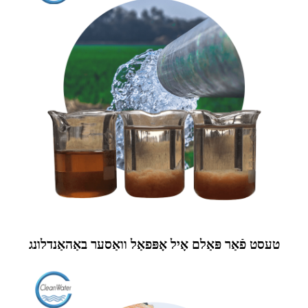
טעסט פֿאַר פּאַלם אָיל אָפּפאַל וואַסער באַהאַנדלונג