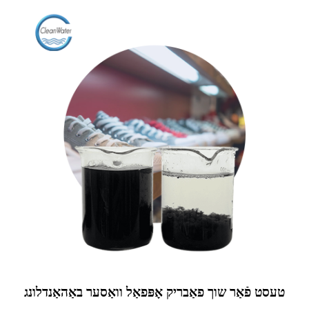
טעסט פֿאַר שוך פאַבריק אָפּפאַל וואַסער באַהאַנדלונג