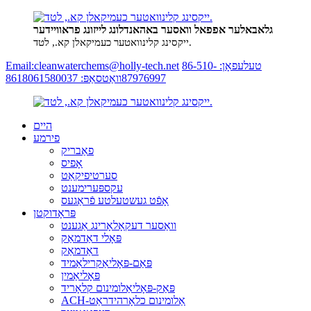
גלאבאלער אפפאל וואסער באהאנדלונג לייזונג פראוויידער
ייקסינג קלינוואטער כעמיקאלן קא., לטד.
טעלעפאָן: 86-510-
Email:cleanwaterchems@holly-tech.net
87976997
וואַטסאַפּ: 8618061580037
היים
פירמע
פאַבריק
אָפיס
סערטיפיקאַט
עקספּערימענט
אָפֿט געשטעלטע פֿראַגעס
פּראָדוקטן
וואַסער דעקאָלאָרינג אַגענט
פּאָלי דאַדמאַק
דאַדמאַק
פּאַם-פּאָליאַקרילאַמיד
פּאָליאַמין
פּאַק-פּאָליאַלומינום קלאָריד
ACH-אַלומינום כלאָרהידראַט