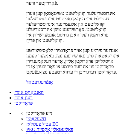
פֿאַרדיןטער זויער.
אינדוסטריעלער קוואַליטעט טשיטאָסאַן קען ווערן
צעטיילט אין: הויך-קוואַליטעט אינדוסטריעלער
קוואַליטעט און אַלגעמיינער אינדוסטריעלער
קוואַליטעט. פֿאַרשידענע טיפּן אינדוסטריעלע
פּראָדוקטן וועלן האָבן גרויסע אונטערשיידן אין
קוואַליטעט און פּרייַז.
אונדזער פירמע קען אויך פּראָדוצירן קלאַסיפֿיצירטע
אינדיקאַטאָרן לויט פֿאַרשידענע נוצן. באַניצער קענען
אויסקלײַבן פּראָדוקטן אַליין, אָדער רעקאָמענדירן
פּראָדוקטן פֿון אונדזער פירמע צו פֿאַרזיכערן אַז די
פּראָדוקטן דערגרייכן די ערוואַרטעטע נוצן-עפֿעקט.
אָנפֿרעג
דעטאַל
קאָנטאַקט אונדז
וועגן אונדז
פּראָדוקטן
נייע פּראָדוקטן
דזשעלאַטין
עטיל צעלולאָז EC
PEO-פּאָליעטאַלין אָקסייד