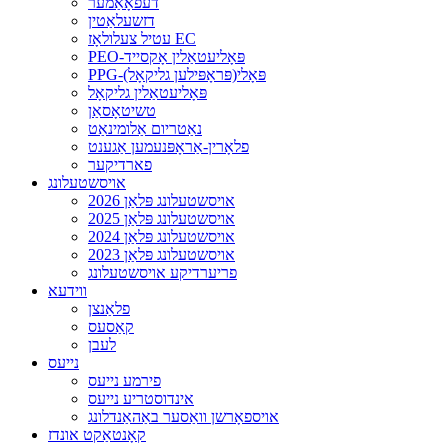
דעפאָאַמער
דזשעלאַטין
עטיל צעלולאָז EC
PEO-פּאָליעטאַלין אָקסייד
PPG-פּאָלי(פּראָפּילען גליקאָל)
פּאָליעטאַלין גליקאָל
טשיטאָסאַן
נאַטריום אַלומינאַט
פלאָרין-אַראָפּנעמען אַגענט
פארדיקער
אויסשטעלונג
2026 אויסשטעלונג פּלאַן
2025 אויסשטעלונג פּלאַן
2024 אויסשטעלונג פּלאַן
2023 אויסשטעלונג פּלאַן
פריערדיקע אויסשטעלונג
ווידעא
פלאַנצן
קאַסעס
לעבן
נייעס
פירמע נייעס
אינדוסטריע נייעס
אויספאָרשן וואַסער באַהאַנדלונג
קאָנטאַקט אונדז