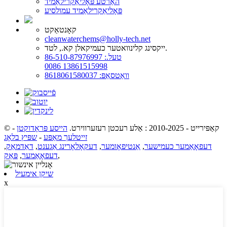
האַרטע פּאָליאַקרילאַמיד
פּאָליאַקרילאַמיד עמולסיע
קאָנטאַקט
cleanwaterchems@holly-tech.net
ייקסינג קלינוואטער כעמיקאלן קא., לטד.
טעל.: 86-510-87976997
0086 13861515998
וואַטסאַפּ: 8618061580037
© קאַפּירייט - 2010-2025 : אַלע רעכטן רעזערווירט.
הייסע פּראָדוקטן
-
זייטלעך מאַפּע
-
שפּיץ בלאָג
דעפאָאַמער כעמישער
,
אַנטיפאָומער
,
דעקאָלאָרינג אַגענט
,
דאַדמאַק
,
,
דעפאָאַמער
,
פּאַק
שיקן אימעיל
x