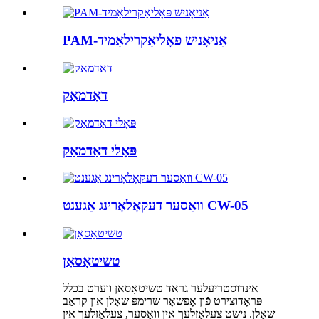
PAM-אַניאָניש פּאָליאַקרילאַמיד
דאַדמאַק
פּאָלי דאַדמאַק
וואַסער דעקאָלאָרינג אַגענט CW-05
טשיטאָסאַן
אינדוסטריעלער גראַד טשיטאָסאַן ווערט בכלל
פּראָדוצירט פֿון אָפשאָר שרימפּ שאָלן און קראַב
שאָלן. נישט צעלאָזלעך אין וואַסער, צעלאָזלעך אין