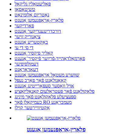
פּאָליעטאַלין גליקאָל
טשיטאָסאַן
נאַטריום אַלומינאַט
פלאָרין-אַראָפּנעמען אַגענט
פארדיקער
דורכדרינגענדיקער אַגענט
ציאַנוריק זויער
באַקטעריע אַגענט
די סי די עי
קאָליר פיקסיר אַגענט
פאָרמאַלדאַהייד-פֿרײַער פֿיקסיר־אַגענט
דעמולסיפיער
דעאָדאָראַנט
שווערע מעטאַל אַראָפּנעמען אַגענט
קאָאַגולאַנט פֿאַר פאַרב נעפּל
אויל וואַסער סעפּאַרייטינג אַגענט
פלאָקולאַנט פֿאַר פּעטראָלעום קאַנאַליזאַציע
ספּעציעלע פלאָקולאַנט פֿאַר מינינג
כעמיקאַלן פֿאַר RO מעמבראַנע
אַקטיוויירטער קוילן
פלאָרין-אַראָפּנעמען אַגענט