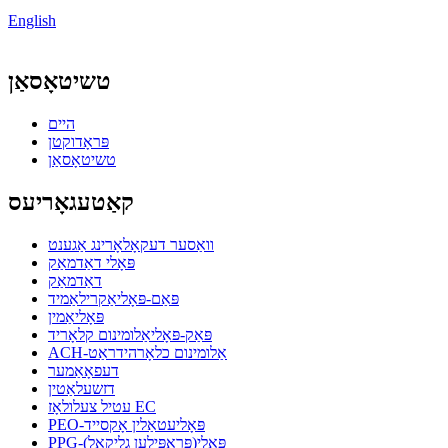
English
טשיטאָסאַן
היים
פּראָדוקטן
טשיטאָסאַן
קאַטעגאָריעס
וואַסער דעקאָלאָרינג אַגענט
פּאָלי דאַדמאַק
דאַדמאַק
פּאַם-פּאָליאַקרילאַמיד
פּאָליאַמין
פּאַק-פּאָליאַלומינום קלאָריד
ACH-אַלומינום כלאָרהידראַט
דעפאָאַמער
דזשעלאַטין
עטיל צעלולאָז EC
PEO-פּאָליעטאַלין אָקסייד
PPG-פּאָלי(פּראָפּילען גליקאָל)