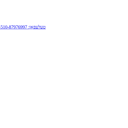
טעלעפאָן: 86-510-87976997