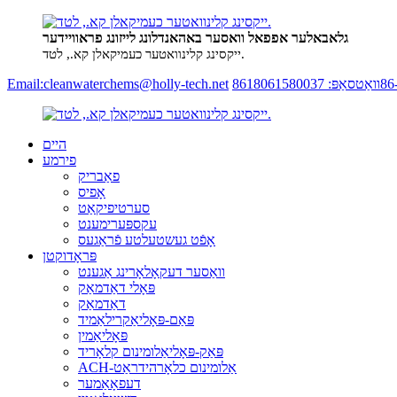
גלאבאלער אפפאל וואסער באהאנדלונג לייזונג פראוויידער
ייקסינג קלינוואטער כעמיקאלן קא., לטד.
וואַטסאַפּ: 8618061580037
Email:cleanwaterchems@holly-tech.net
היים
פירמע
פאַבריק
אָפיס
סערטיפיקאַט
עקספּערימענט
אָפֿט געשטעלטע פֿראַגעס
פּראָדוקטן
וואַסער דעקאָלאָרינג אַגענט
פּאָלי דאַדמאַק
דאַדמאַק
פּאַם-פּאָליאַקרילאַמיד
פּאָליאַמין
פּאַק-פּאָליאַלומינום קלאָריד
ACH-אַלומינום כלאָרהידראַט
דעפאָאַמער