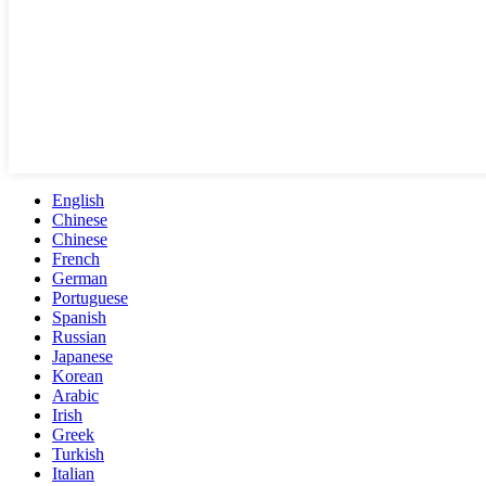
English
Chinese
Chinese
French
German
Portuguese
Spanish
Russian
Japanese
Korean
Arabic
Irish
Greek
Turkish
Italian