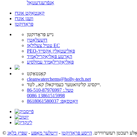
אָנפֿרעג
דעטאַל
קאָנטאַקט אונדז
וועגן אונדז
פּראָדוקטן
נייע פּראָדוקטן
דזשעלאַטין
עטיל צעלולאָז EC
PEO-פּאָליעטאַלין אָקסייד
האַרטע פּאָליאַקרילאַמיד
פּאָליאַקרילאַמיד עמולסיע
קאָנטאַקט
cleanwaterchems@holly-tech.net
ייקסינג קלינוואטער כעמיקאלן קא., לטד.
טעל.: 86-510-87976997
0086 13861515998
וואַטסאַפּ: 8618061580037
הייסע פּראָדוקטן
-
זייטלעך מאַפּע
-
שפּיץ בלאָג