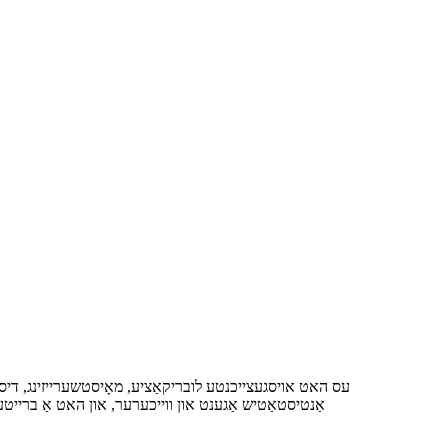
אַנטיסטאַטיש אַגענט און ווייכערער, ​​און האט אַ ברייטע