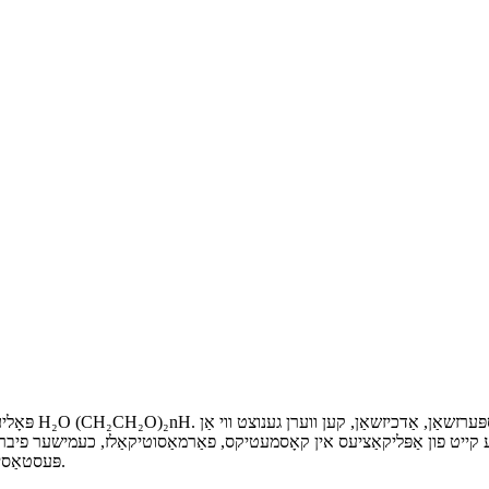
פּאָליעטאַלין ג
 קייט פון אַפּליקאַציעס אין קאָסמעטיקס, פאַרמאַסוטיקאַלז, כעמישער פיברע, 
פּעסטאַסיידז, מעטאַל פּראַסעסינג און עסנוואַרג פּראַסעסינג ינדאַסטריז.