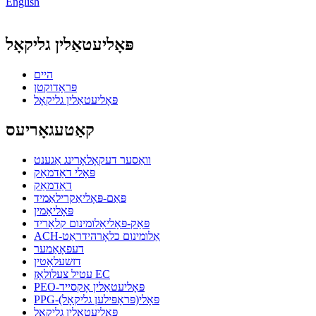
English
פּאָליעטאַלין גליקאָל
היים
פּראָדוקטן
פּאָליעטאַלין גליקאָל
קאַטעגאָריעס
וואַסער דעקאָלאָרינג אַגענט
פּאָלי דאַדמאַק
דאַדמאַק
פּאַם-פּאָליאַקרילאַמיד
פּאָליאַמין
פּאַק-פּאָליאַלומינום קלאָריד
ACH-אַלומינום כלאָרהידראַט
דעפאָאַמער
דזשעלאַטין
עטיל צעלולאָז EC
PEO-פּאָליעטאַלין אָקסייד
PPG-פּאָלי(פּראָפּילען גליקאָל)
פּאָליעטאַלין גליקאָל