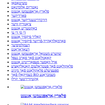
טשיטאָסאַן
נאַטריום אַלומינאַט
פלאָרין-אַראָפּנעמען אַגענט
פארדיקער
דורכדרינגענדיקער אַגענט
ציאַנוריק זויער
באַקטעריע אַגענט
די סי די עי
קאָליר פיקסיר אַגענט
פאָרמאַלדאַהייד-פֿרײַער פֿיקסיר־אַגענט
דעמולסיפיער
דעאָדאָראַנט
שווערע מעטאַל אַראָפּנעמען אַגענט
קאָאַגולאַנט פֿאַר פאַרב נעפּל
אויל וואַסער סעפּאַרייטינג אַגענט
פלאָקולאַנט פֿאַר פּעטראָלעום קאַנאַליזאַציע
ספּעציעלע פלאָקולאַנט פֿאַר מינינג
כעמיקאַלן פֿאַר RO מעמבראַנע
אַקטיוויירטער קוילן
פלאָרין-אַראָפּנעמען אַגענט