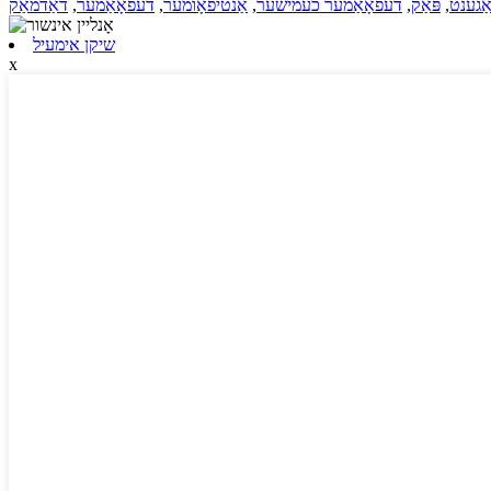
אַגענט
,
פּאַק
,
דעפאָאַמער כעמישער
,
אַנטיפאָומער
,
דעפאָאַמער
,
דאַדמאַק
שיקן אימעיל
x