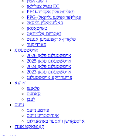
דזשעלאַטין
עטיל צעלולאָז EC
PEO-פּאָליעטאַלין אָקסייד
PPG-פּאָלי(פּראָפּילען גליקאָל)
פּאָליעטאַלין גליקאָל
טשיטאָסאַן
נאַטריום אַלומינאַט
פלאָרין-אַראָפּנעמען אַגענט
פארדיקער
אויסשטעלונג
2026 אויסשטעלונג פּלאַן
2025 אויסשטעלונג פּלאַן
2024 אויסשטעלונג פּלאַן
2023 אויסשטעלונג פּלאַן
פריערדיקע אויסשטעלונג
ווידעא
פלאַנצן
קאַסעס
לעבן
נייעס
פירמע נייעס
אינדוסטריע נייעס
אויספאָרשן וואַסער באַהאַנדלונג
קאָנטאַקט אונדז