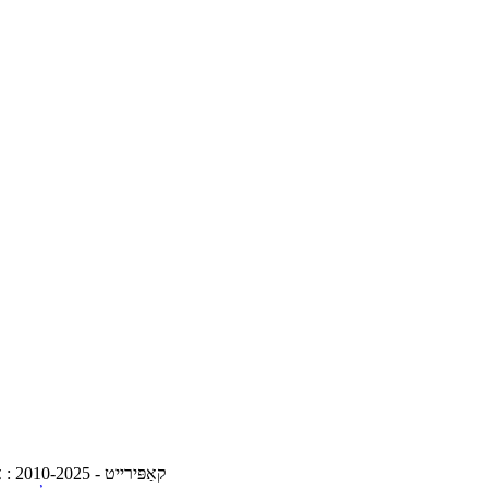
© קאַפּירייט - 2010-2025 : אַלע רעכטן רעזערווירט.